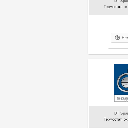
DT Spar
171
Dr!ve+
Термостат, о
39
DT Spare Parts
251
EPS
227
ERA
249
Esen SKV
Нем
2
ET Engineteam
516
FACET
39
FAE
DT Spar
Термостат, о