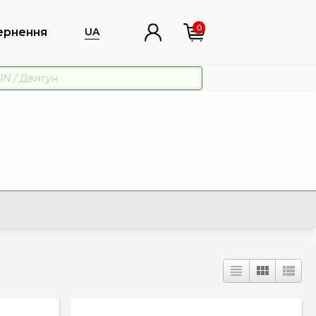
0
ернення
UA