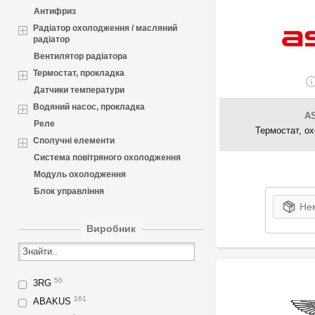
Антифриз
Радіатор охолодження / масляний
радіатор
Вентилятор радіатора
Термостат, прокладка
Датчики температури
Водяний насос, прокладка
A
Реле
Термостат, о
Сполучні елементи
Система повітряного охолодження
Модуль охолодження
Блок управління
Нем
Виробник
50
3RG
161
ABAKUS