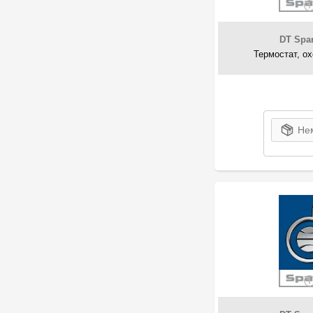
BMW
161
BOGAP
2
Borg & Beck
DT Spar
31
Термостат, о
Borsehung
1
BOSCH
2
BSG
6
CHERY
2
Cojali
Нем
109
CONTINENTAL
1
Corteco
20
DACO
5
DAEWOO
6
DAF
1
Delphi
265
Denso
2
DKarta
4
Dorman
4
DP Group