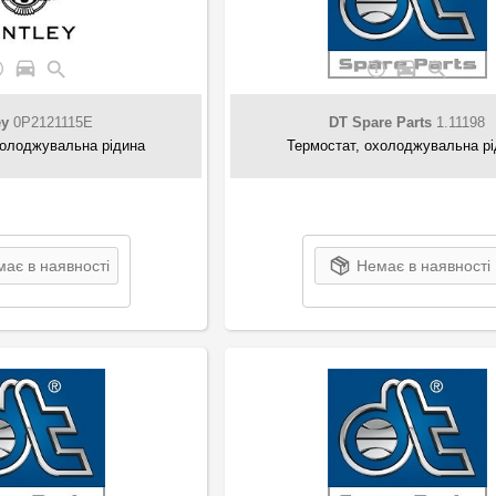
ey
0P2121115E
DT Spare Parts
1.11198
холоджувальна рідина
Термостат, охолоджувальна р
ає в наявності
Немає в наявності