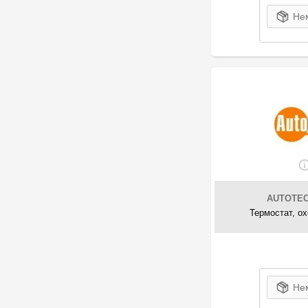
Нем
AUTOTEC
Термостат, о
Нем