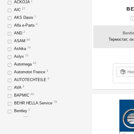
1
ACKOJA
27
AIC
1
AKS Dasis
4
Alfa e-Parts
2
AND
Bentl
Термостат, о
86
ASAM
74
Ashika
21
Aslyx
42
Automega
3
Нем
Automotor France
8
AUTOTECHTEILE
3
AVA
40
BAPMIC
76
BEHR HELLA Service
2
Bentley
135
BGA
64
Blue Print
59