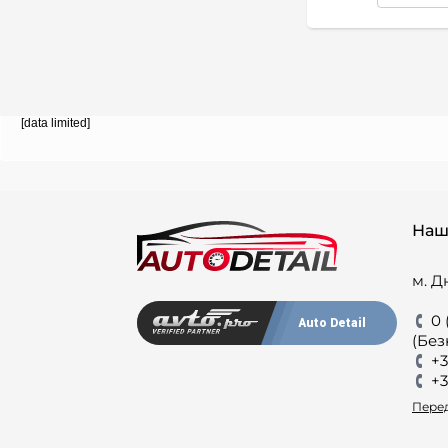
[data limited]
Наш
м. Д
0 
Auto Detail
(Без
+3
+3
Перед