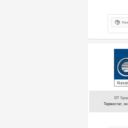
Нем
DT Spar
Термостат, о