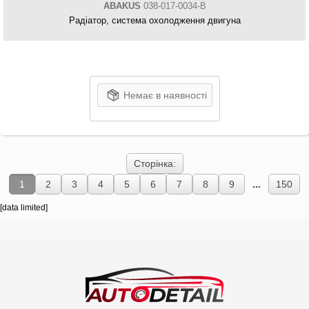
ABAKUS
038-017-0034-B
Радіатор, система охолодження двигуна
Немає в наявності
Сторінка:
...
1
2
3
4
5
6
7
8
9
150
[data limited]