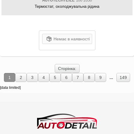
AUTOTECHTEILE
100 2038
Термостат, охолоджувальна рідина
Немає в наявності
Сторінка:
...
1
2
3
4
5
6
7
8
9
149
[data limited]