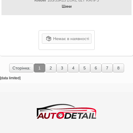
Kleber
185/55R15 ZOKL 82T KRHP3
Шини
Немає в наявності
Сторінка:
1
2
3
4
5
6
7
8
[data limited]