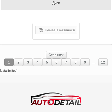
Диск
Немає в наявності
Сторінка:
...
1
2
3
4
5
6
7
8
9
12
[data limited]