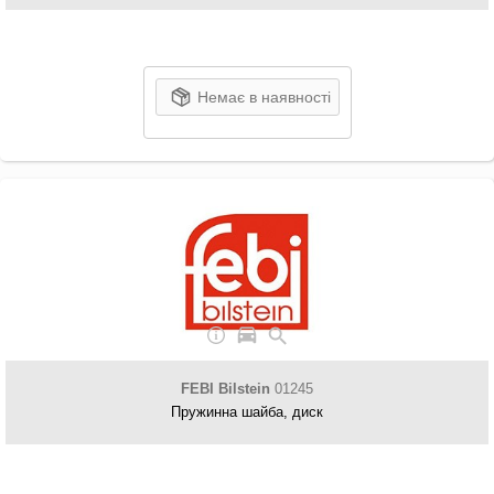
Немає в наявності
FEBI Bilstein
01245
Пружинна шайба, диск