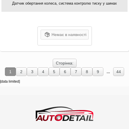
Датчик обертання колеса, система контролю тиску у шинах
Немає в наявності
Сторінка:
...
1
2
3
4
5
6
7
8
9
44
[data limited]