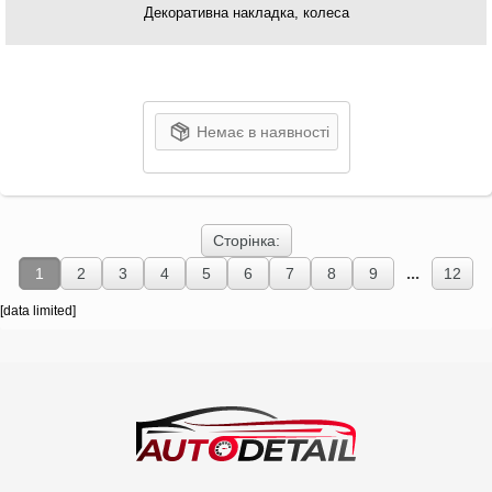
Декоративна накладка, колеса
Немає в наявності
Сторінка:
...
1
2
3
4
5
6
7
8
9
12
[data limited]