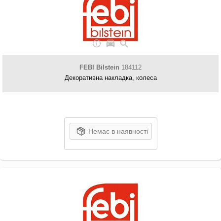
FEBI Bilstein
184112
Декоративна накладка, колеса
Немає в наявності