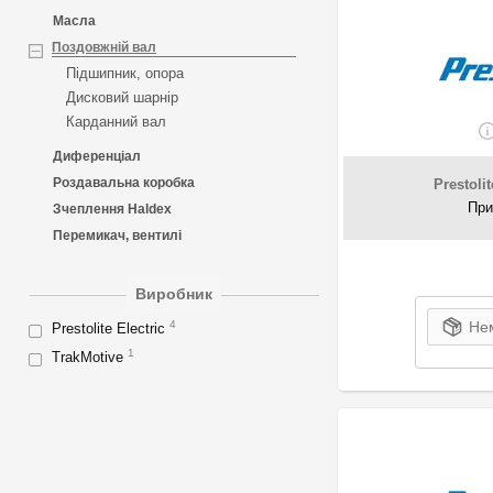
Масла
Поздовжній вал
Підшипник, опора
Дисковий шарнір
Карданний вал
Диференціал
Роздавальна коробка
Prestolit
При
Зчеплення Haldex
Перемикач, вентилі
Виробник
Нем
4
Prestolite Electric
1
TrakMotive