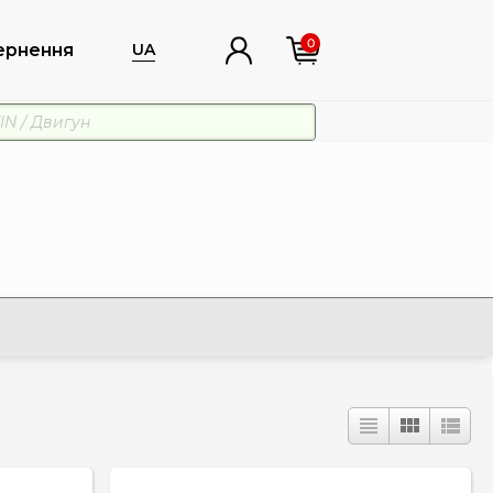
0
ернення
UA