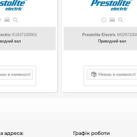
lectric
K183710006S
Prestolite Electric
M0297100
водний вал
Приводний вал
ає в наявності
Немає в наявності
а адреса:
Графік роботи