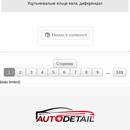
Ущільнювальне кільце вала, диференціал
Немає в наявності
Сторінка:
...
1
2
3
4
5
6
7
8
9
149
[data limited]