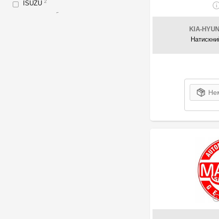
2
ISUZU
5
Japanparts
5
Japko
KIA-HYUN
Натискни
1
JP Group
1
Kamaz
229
Kamoka
12
Kawe
57
KIA-HYUNDAI
Нем
1
KÖNNER
152
LuK
3
MASTER-SPORT
3
MAZ
14
MAZDA
5
Mecarm
5
Mercedes-Benz
1
MG
17
Mitsubishi
5