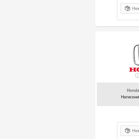
Нем
Hond
Натискни
Нем