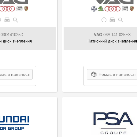
03D141025D
VAG
06A 141 025EX
й диск зчеплення
Натискний диск зчепленн
ає в наявності
Немає в наявності