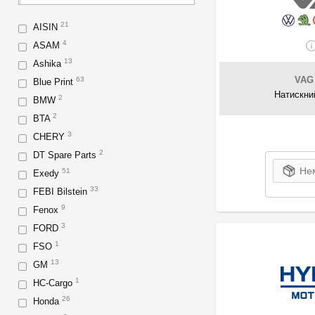
21
AISIN
4
ASAM
13
Ashika
VAG
63
Blue Print
Натискни
2
BMW
2
BTA
3
CHERY
2
DT Spare Parts
Нем
51
Exedy
33
FEBI Bilstein
9
Fenox
3
FORD
1
FSO
13
GM
1
HC-Cargo
26
Honda