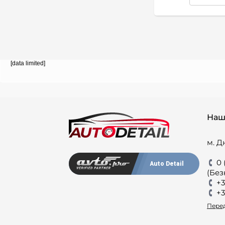
[data limited]
Наш
м. Д
0 
Auto Detail
(Без
+3
+3
Перед