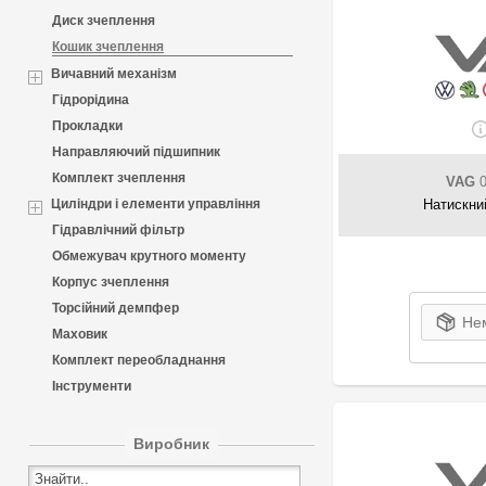
Диск зчеплення
Кошик зчеплення
Вичавний механізм
Гідрорідина
Прокладки
Направляючий підшипник
Комплект зчеплення
VAG
0
Циліндри і елементи управління
Натискни
Гідравлічний фільтр
Обмежувач крутного моменту
Корпус зчеплення
Торсійний демпфер
Нем
Маховик
Комплект переобладнання
Інструменти
Виробник