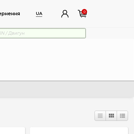
0
ернення
UA