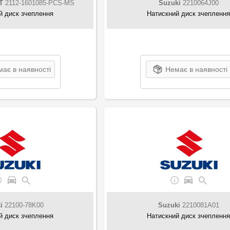
T
2112-1601085-PCS-MS
Suzuki
2210064J00
й диск зчеплення
Натискний диск зчепленн
ає в наявності
Немає в наявності
i
22100-78K00
Suzuki
2210081A01
й диск зчеплення
Натискний диск зчепленн