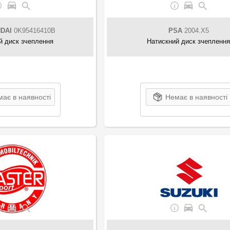
DAI
0K95416410B
PSA
2004.X5
й диск зчеплення
Натискний диск зчепленн
ає в наявності
Немає в наявності