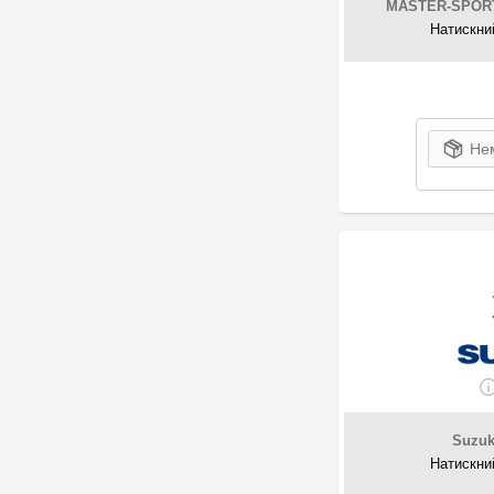
MOBIS
MASTER-SPOR
1
Nipparts
Натискни
13
NISSAN
2
Parts-Mall
2
Polcar
9
PSA
Нем
2
RENAULT
147
SACHS
1
Ssangyong
4
Statim
11
Subaru
6
Suzuki
1
TATA
54
TOYOTA
16
Trialli
8
VAG
Suzuk
113
VALEO
Натискни
21
Vika