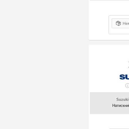
Нем
Suzuki
Натискни