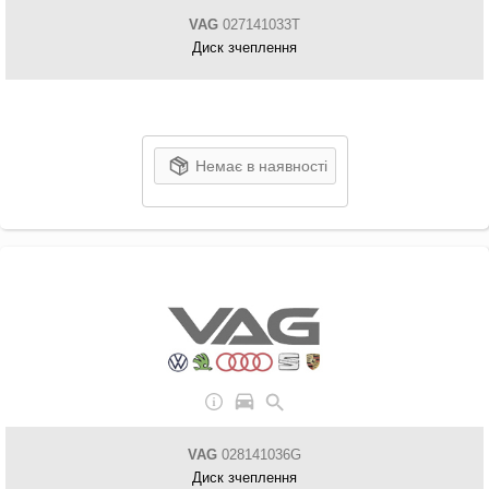
VAG
027141033T
Диск зчеплення
Немає в наявності
VAG
028141036G
Диск зчеплення