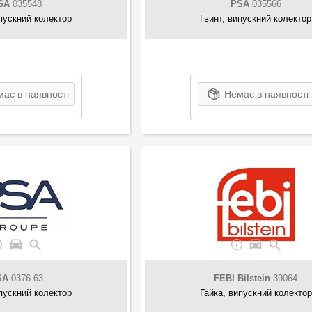
SA
035548
PSA
035566
ипускний колектор
Гвинт, випускний колектор
ає в наявності
Немає в наявності
SA
0376 63
FEBI Bilstein
39064
ипускний колектор
Гайка, випускний колектор