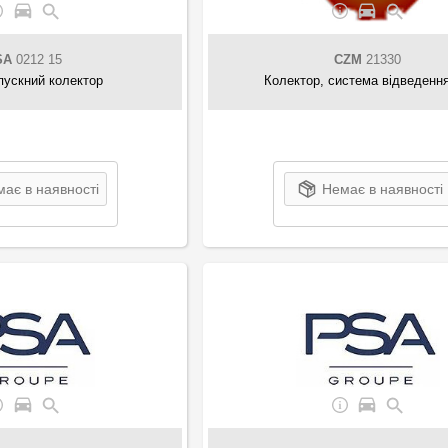
SA
0212 15
CZM
21330
ипускний колектор
Колектор, система відведенн
ає в наявності
Немає в наявності