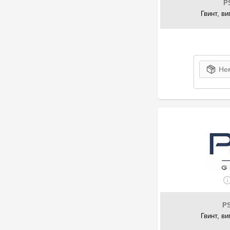
13
Land Rover
P
Гвинт, в
35
LRT
4
MAN
7
Maxgear
16
MAZDA
1
Meat & Doria
Нем
49
Mercedes-Benz
10
Mitsubishi
2
MOBIS
17
NISSAN
12
NTY
37
PSA
18
RENAULT
1
Romix
1
ROTWEISS
2
Sampa
P
1
Stellox
Гвинт, в
1
S-TR