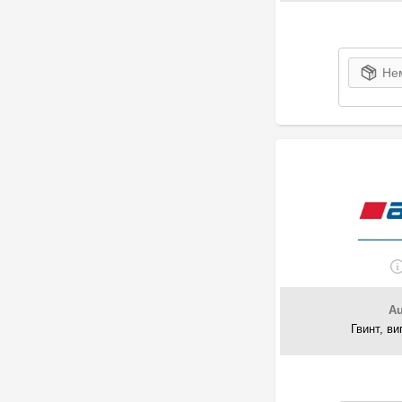
8
Subaru
3
Suzuki
2
Swag
Нем
36
Topran
20
TOYOTA
4
TRUCKTEC
1
Vaden
54
VAG
1
VAICO
2
Vika
10
Volvo
14
Walker
Au
Гвинт, в