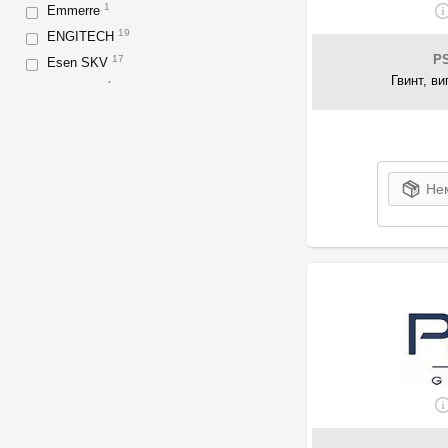
1
Emmerre
19
ENGITECH
P
17
Esen SKV
Гвинт, в
1
EVORON
65
FA1
4
Fast
5
FCA
Нем
1
Febest
8
FEBI Bilstein
13
FORD
16
GM
12
Honda
4
IVECO
3
Jaguar
2
JMJ
1
JP Group
18
KIA-HYUNDAI