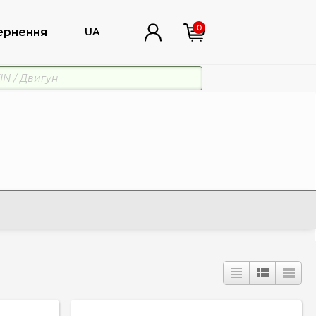
0
ернення
UA