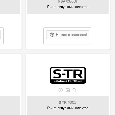
PSA
035568
Гвинт, випускний колектор
Немає в наявності
S-TR
40023
Гвинт, випускний колектор