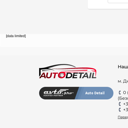
[data limited]
Наш
м. Д
0 
Auto Detail
(Без
+3
+3
Перед