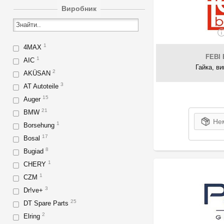
Виробник
1
4MAX
FEBI 
1
AIC
Гайка, в
2
AKÜSAN
3
AT Autoteile
15
Auger
21
BMW
Нем
1
Borsehung
17
Bosal
8
Bugiad
1
CHERY
1
CZM
3
Dr!ve+
25
DT Spare Parts
2
Elring