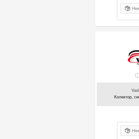
Нем
Vad
Колектор, си
Нем