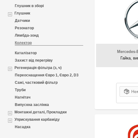
Глушник в зборі
Глушник
Датчики
Резонатор
Лямбда-зонд
Колектор
Mercedes-
Каталізатор
Гайка, в
Захист від перегріву
Регенерація фільтра (з, ч)
Переоснащення Євро 1, Євро 2, D3
Сажі, частковий фільтр
Труби
Нем
Нагнітач
Випускна заслінка
Монтажні деталі, Прокладки
Уприскування карбаміду
Насадка