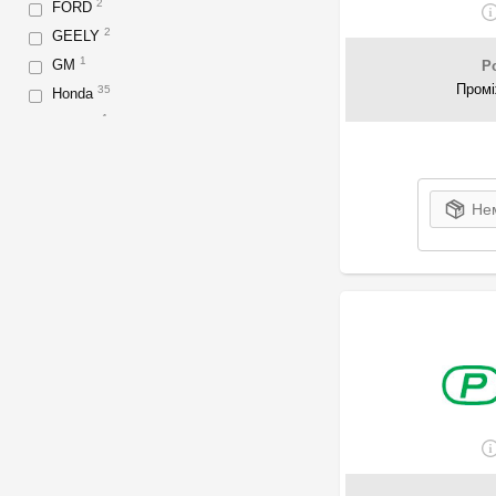
2
FORD
2
GEELY
1
GM
P
Промі
35
Honda
1
IVECO
366
Izawit
2
JMJ
8
KIA-HYUNDAI
Нем
2
Klarius
2
MAZDA
1
Meat & Doria
3
Mercedes-Benz
1
Mitsubishi
1
MOPAR PARTS
1
Mopart
261
MTS
2
NISSAN
7