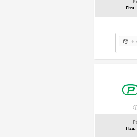
Pierburg
P
1
Polcar
Промі
925
Polmo
6
PSA
6
RENAULT
4
TOYOTA
Нем
1
Trialli
2
Vaden
5
VAG
10
Vanstar
1
VERNET
175
Walker
P
Промі