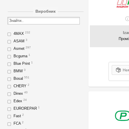
Виробник
Iza
232
4MAX
Промі
3
ASAM
297
Asmet
1
Bcguma
1
Blue Print
Нем
3
BMW
551
Bosal
2
CHERY
40
Dinex
24
Edex
1
EUROREPAR
2
Fast
2
FCA