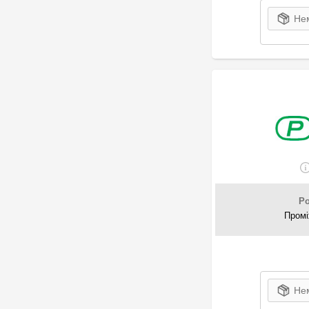
Нем
P
Промі
Нем