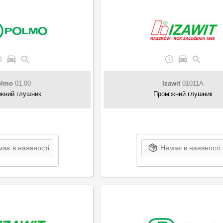
olmo
01.00
Izawit
01011A
жний глушник
Проміжний глушник
ає в наявності
Немає в наявності