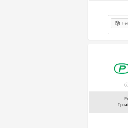
Нем
P
Промі