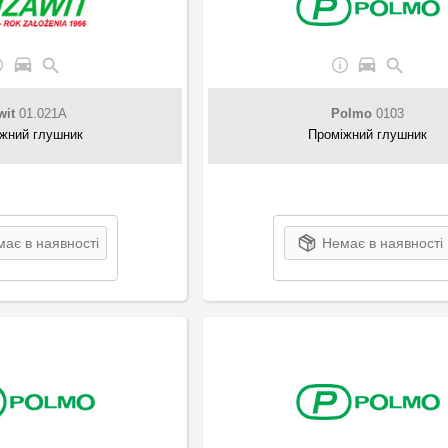
wit
01.021A
Polmo
0103
жний глушник
Проміжний глушник
ає в наявності
Немає в наявності