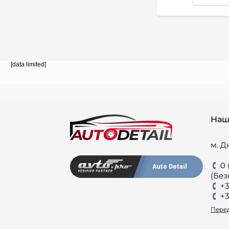
[data limited]
Наш
м. Д
0 
Auto Detail
(Без
+3
+3
Перед