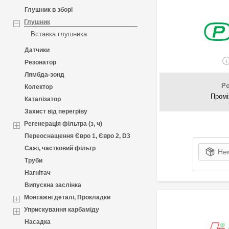
Глушник в зборі
Глушник
Вставка глушника
Датчики
Резонатор
Лямбда-зонд
P
Колектор
Промі
Каталізатор
Захист від перегріву
Регенерація фільтра (з, ч)
Переоснащення Євро 1, Євро 2, D3
Сажі, частковий фільтр
Нем
Труби
Нагнітач
Випускна заслінка
Монтажні деталі, Прокладки
Уприскування карбаміду
Насадка