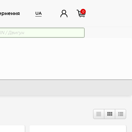
0
ернення
UA