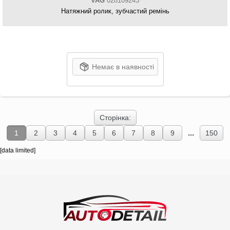
VAG
028109243
Натяжний ролик, зубчастий ремінь
Немає в наявності
Сторінка:
...
1
2
3
4
5
6
7
8
9
150
[data limited]