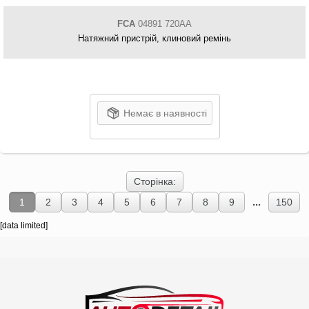
FCA
04891 720AA
Натяжний пристрій, клиновий ремінь
Немає в наявності
Сторінка:
...
1
2
3
4
5
6
7
8
9
150
[data limited]