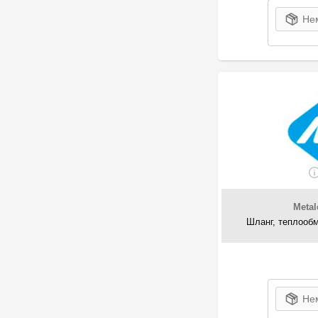
Нем
Meta
Шланг, теплообм
Нем