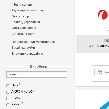
Фільтр салону
Радіатор пічки салону
Вентилятор
Клапан, управління
Блок управління
Шланги, трубки
OS
Підігрів охолоджуючої рідини
Шланг, теплообм
Заслінка грубки
Елементи управління
Виробник
Нем
4
3RG
1
AKRON-MALÒ
2
ASAM
21
Aslyx