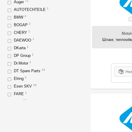
71
Auger
1
AUTOTECHTEILE
4
BMW
2
BOGAP
1
CHERY
Meta
Шланг, теплообм
1
DAEWOO
1
DKarta
1
DP Group
1
Dr.Motor
14
DT Spare Parts
Нем
2
Elring
18
Esen SKV
1
FARE
42
Fast
12
FCA
20
FORD
21
GM
2