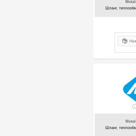
Meta
166
Metalcaucho
Шланг, теплообм
1
Metzger
1
Mitsubishi
3
MOPAR PARTS
4
NTY
Нем
3
Onnuri
1
OSSCA
24
Parts-Mall
47
PSA
1
Rapro
14
RENAULT
2
Sampa
4
SOLGY
1
SpeedMate
15
STC
Meta
2
Stellox
Шланг, теплообм
158
Thermotec