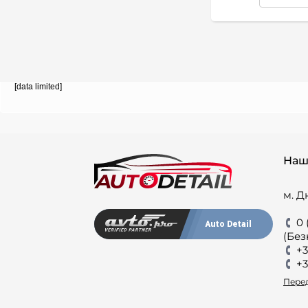
[data limited]
Наш
м. Д
0 
Auto Detail
(Без
+3
+3
Перед