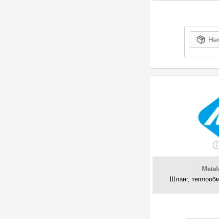
13
Topran
1
Triclo
1
UCEL
Нем
23
VAG
6
VAICO
4
Vika
1
Volvo
2
Ysparts
Meta
Шланг, теплообм