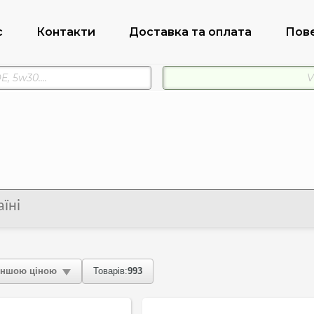
с
Контакти
Доставка та оплата
Пов
їні
ншою ціною
Товарів:
993