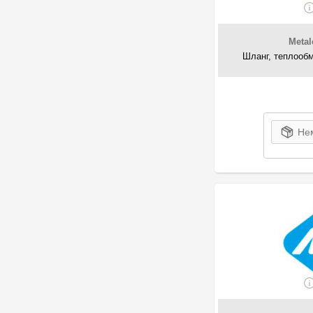
GOODREM
1
Hoffer
2
Honda
Meta
11
Hortum
Шланг, теплообм
165
IMPERGOM
1
IVECO
4
JP Group
4
Kamoka
Нем
1
Kautek
2
KIA-HYUNDAI
5
LEMA
1
Luzar
5
MAN
14
Mando
8
Maxgear
1
MAZ
8
Meat & Doria
19
Mercedes-Benz