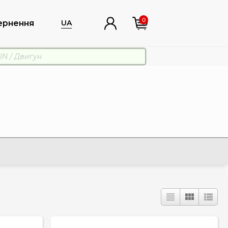
0
ернення
UA