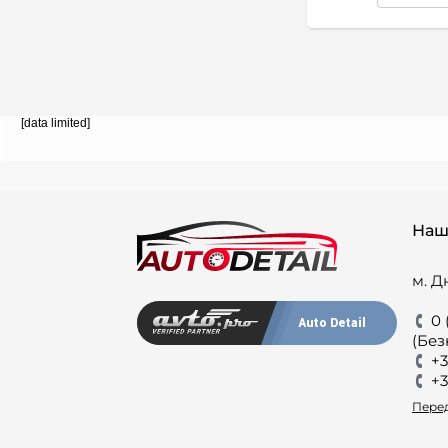
1745
Champion
171
CHERY
674
Cifam
164
Clean Filters
3
CLOYES
[data limited]
7
Cojali
928
Comline
75
Comma
2655
CONTINENTAL
Наш
9
CoopersFiaam
64
CORAM
м. Д
657
Corteco
0 
1
CROSLAND
Auto Detail
(Без
187
CTR
+3
4
CX
+3
3
DACIA
Перед
853
DACO