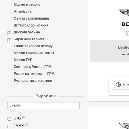
Масло моторне
Антифриз
Свічка запалювання
Щітки склоочисника
Дискові гальма
Барабанні гальма
Гвинт зливного отвору
Bentl
Масло коробки автомат
Оли
Масло ГУР
Комплект, Ремінь ГРМ
Ролик натяжителя, ГРМ
Рульова тяга, частини
Нем
Виробник
42
3RG
52
4MAX