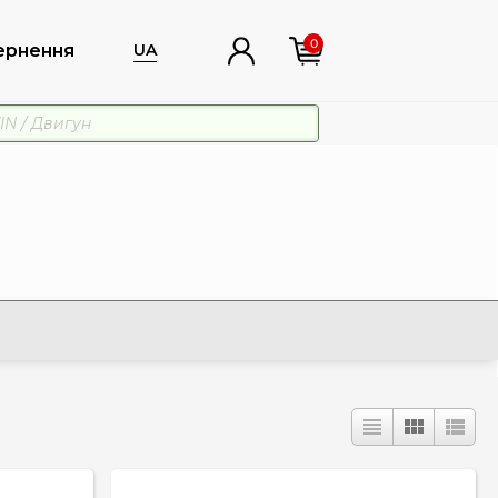
0
ернення
UA