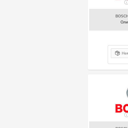
57
Alca
620
Alco Filter
BOSC
456
ALPHA FILTER
Оли
158
ALTE AUTOMOTIVE
1
AMC
21
AMC Filter
2
AMIO
Нем
15
Amp
33
AND
36
APlus
1
Applus
106
Aral
783
ASAM
2875
Ashika
4
ASIA360
8
Asimco
14
Aslyx
1