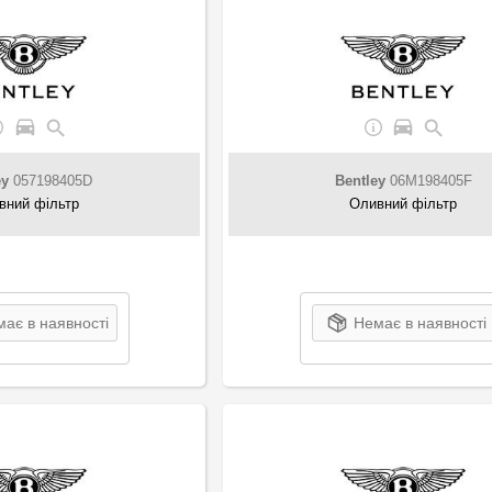
ey
057198405D
Bentley
06M198405F
вний фільтр
Оливний фільтр
ає в наявності
Немає в наявності