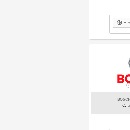
303
BENDIX
47
Bentley
34
Beral
Нем
205
BERU
35
Beser
1
Best
370
BGA
2
BIG Filter
2
Bizol
1
BLIC
4426
Blue Print
953
BMW
141
BOGAP
BOSC
367
Borg & Beck
Оли
295
Borsehung
7218
BOSCH
24
BOSS FILTERS