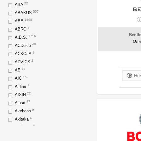
22
ABA
555
ABAKUS
1598
ABE
1
ABRO
Bentl
1716
A.B.S.
Оли
48
ACDelco
1
ACKOJA
2
ADVICS
11
AE
Нем
15
AIC
1
Airline
22
AISIN
47
Ajusa
9
Akebono
4
Akitaka
6
AKÜSAN
88
Akyoto