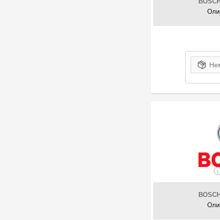
Asmet
BOSC
Оли
28
AS-PL
18
AT Autoteile
1935
ATE
19
Athena
6
Нем
Auger
68
Autlog
46
Autolite
502
Automega
5
Automotor France
144
AUTOTECHTEILE
9
AYD
33
Azumi
98
Baldwin
41
Bando
100
BAPMIC
BOSC
53
Оли
Bardahl
1
BEGEL Germany