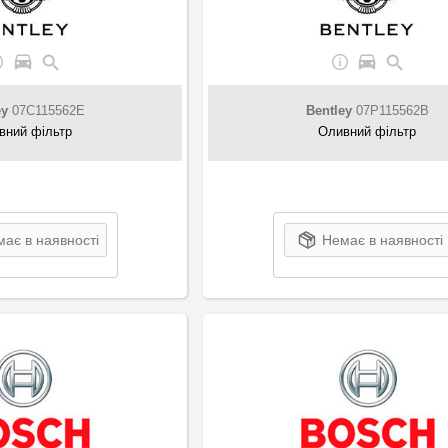
ey
07C115562E
Bentley
07P115562B
вний фільтр
Оливний фільтр
ає в наявності
Немає в наявності