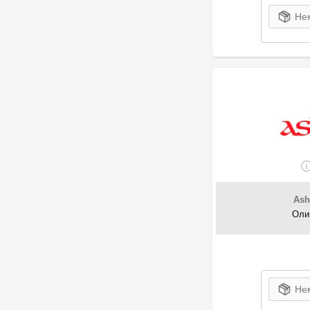
23
BPW
Нем
75
Braxis
382
Breck
2
Breckner
2632
Brembo
1851
Bremsi
287
Brisk
2
BSG
3
BTA
15
BUGATTI
12
BYD
Ash
14
Caffaro
Оли
13
Carrier
1
CASE IH
293
CASTROL
1
Caterpillar
Нем
11
C.E.I.