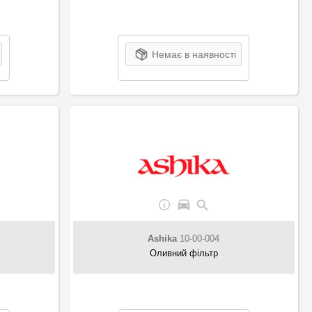
Немає в наявності
Ashika
10-00-004
Оливний фільтр