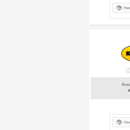
Нем
Kroo
Нем