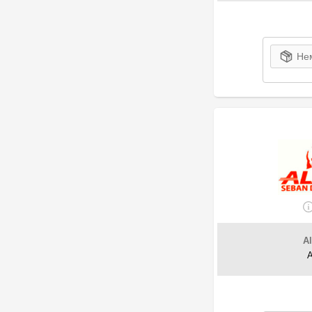
Нем
A