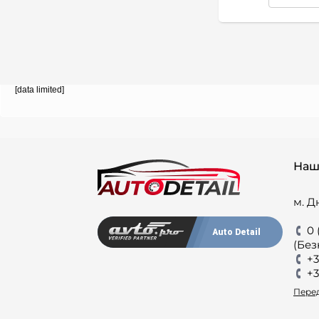
[data limited]
Наш
м. Д
0 
Auto Detail
(Без
+3
+3
Перед