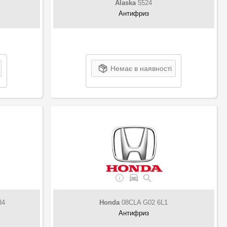
Alaska
5524
Антифриз
Немає в наявності
34
Honda
08CLA G02 6L1
Антифриз