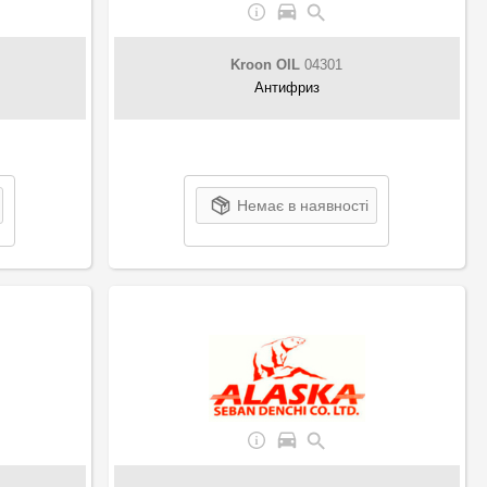
Kroon OIL
04301
Антифриз
Немає в наявності