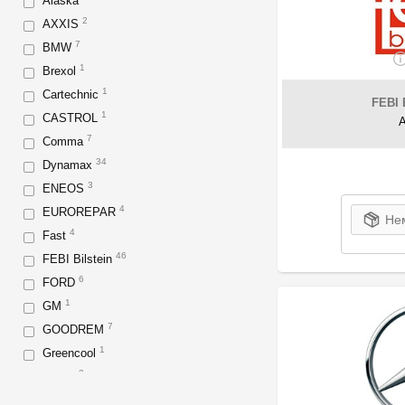
Alaska
2
AXXIS
7
BMW
1
Brexol
1
Cartechnic
FEBI 
1
CASTROL
7
Comma
34
Dynamax
3
ENEOS
4
EUROREPAR
Нем
4
Fast
46
FEBI Bilstein
6
FORD
1
GM
7
GOODREM
1
Greencool
2
Helpix
47
Hepu