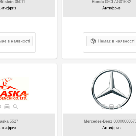
Bilstein
05011
Honda
08CLAG016S2
Антифриз
Антифриз
ає в наявності
Немає в наявності
laska
5527
Mercedes-Benz
0000000057
Антифриз
Антифриз