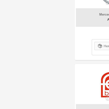
1
Highway
2
Honda
Merce
2
Jaguar
5
K2
1
KIA-HYUNDAI
17
Kroon OIL
1
Land Rover
Нем
6
Liqui Moly
1
Luxe
24
Maxgear
3
MAZDA
6
Mercedes-Benz
4
Meyle
2
Mitsubishi
4
MOTRIO
33
Motul
71
MPM