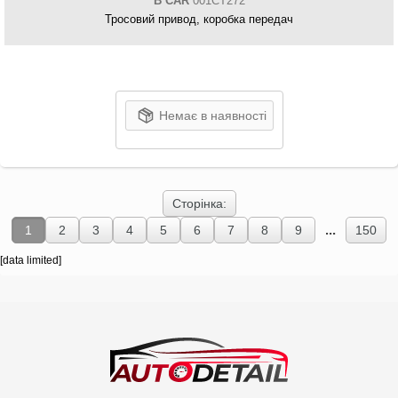
B CAR
001CT272
Тросовий привод, коробка передач
Немає в наявності
Сторінка:
...
1
2
3
4
5
6
7
8
9
150
[data limited]