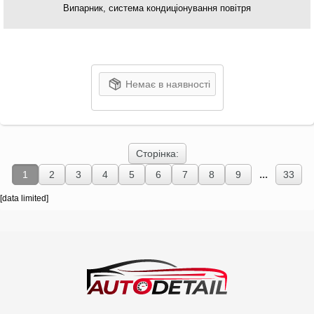
Випарник, система кондиціонування повітря
Немає в наявності
Сторінка:
...
1
2
3
4
5
6
7
8
9
33
[data limited]