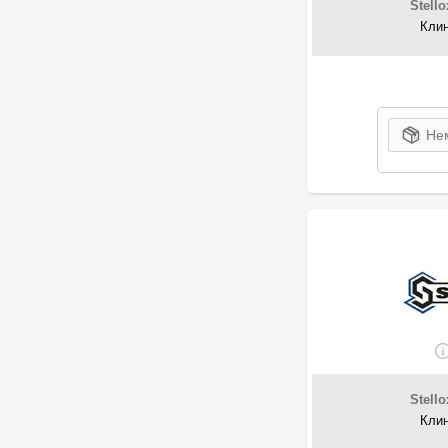
DAYCO
Stello
Клин
346
Denckermann
1
Depo
301
Dongil
222
DT Spare Parts
148
EUROREPAR
Нем
6
Fast
99
FCA
20
Febest
581
FEBI Bilstein
9
Finwhale
11
Flennor
161
FORD
2203
GATES
12
GEELY
198
GM
Stello
3
GMB
Клин
1
Goodyear