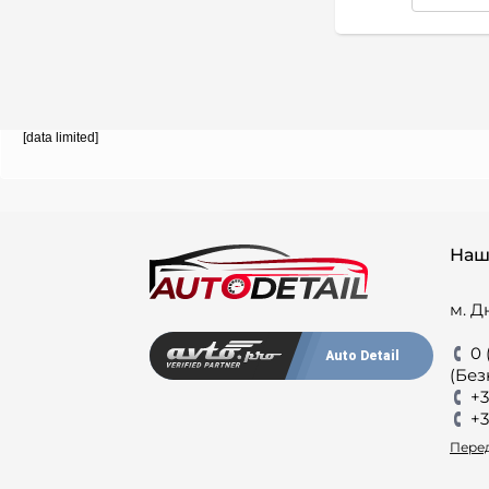
12
Mando
3
Mapco
26
MASTER-SPORT
89
MASUMA
2
MAZ
[data limited]
113
MAZDA
160
Mercedes-Benz
506
Meyle
11
MG
Наш
3
MICHELIN
4
Mitsuba
м. Д
150
Mitsubishi
234
0 
MITSUBOSHI
Auto Detail
(Без
44
MOBIS
+3
1
MOOG
+3
24
MOPAR PARTS
Перед
1
MOTRIO