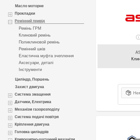
Масло моторне
Прокладки
Ремінний привід
Ремінь ГРМ
Клиновий ремінь
Поликлиновой ремінь
Ремінний шків
A
Еластична муфта зчеплення
Клин
Аксесуари, деталі
Інструменти
Циліндр, Поршень
Захист двигуна
Нем
Система змащення
Датчики, Електрика
Механізм газорозподілу
Система подачі повітря
Кріплення двигуна
Головка циліндрів
Кривошипно-шатунний механізм