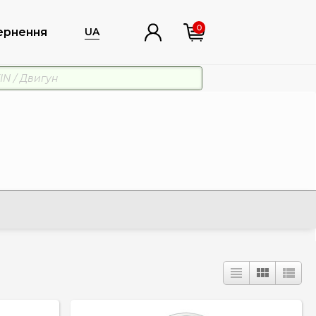
0
ернення
UA