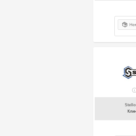
2
Great Wall
2
HC-Cargo
2
Herth+Buss Elparts
Нем
17
Herth+Buss Jakoparts
173
Honda
655
Hutchinson
359
INA
3
Inpart
2
IRC
15
ISUZU
23
IVECO
12
Jaguar
1
Japan Cars
Stello
10
Japanparts
Клин
21
Japko
1
JIKIU
1
John Deere