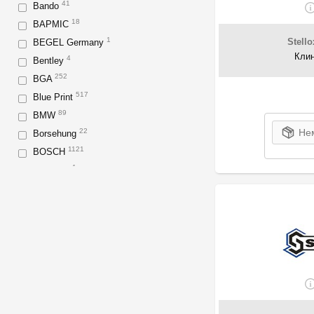
41
Bando
18
BAPMIC
1
Stello
BEGEL Germany
Клин
4
Bentley
252
BGA
517
Blue Print
89
BMW
Нем
22
Borsehung
1121
BOSCH
1
Breckner
9
Carrier
30
CHERY
1
CLOYES
1907
CONTINENTAL
1
CX
1
DAEWOO
2
DAF
2856