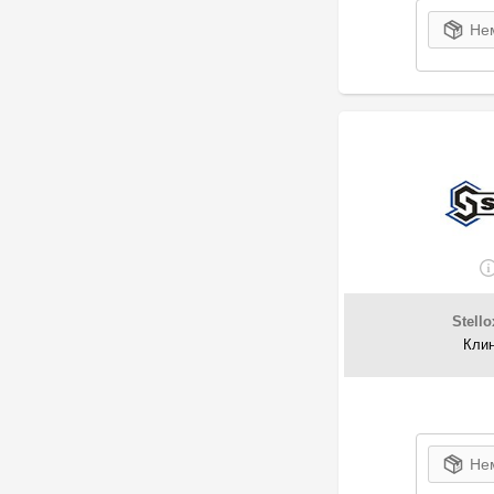
53
JP Group
Нем
2
Kager
1
Kamaz
609
Kamoka
1
Kapimsan
2
Kavo Parts
224
KIA-HYUNDAI
8
KLAXCAR
4
KÖNNER
1
Koyo
15
LADA
Stello
72
Land Rover
Клин
14
LEMA
6
Lemförder
1
LUCAS
15
Luzar
Нем
5
MAN