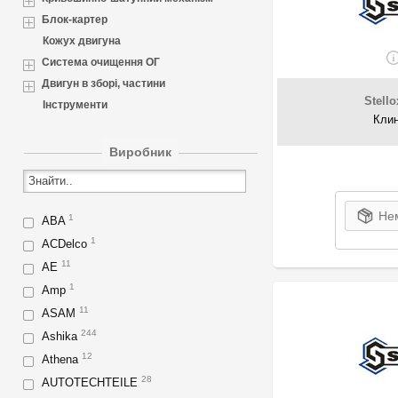
Блок-картер
Кожух двигуна
Система очищення ОГ
Двигун в зборі, частини
Stello
Інструменти
Клин
Виробник
Нем
1
ABA
1
ACDelco
11
AE
1
Amp
11
ASAM
244
Ashika
12
Athena
28
AUTOTECHTEILE