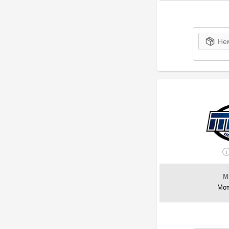
4
ORLEN
1
Pennzoil
119
PETRONAS
Нем
15
PSA
5
Quaker State
122
Ravenol
M
Мот