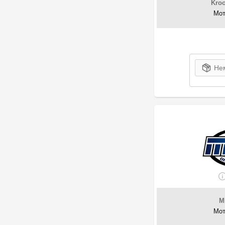
8
LOTOS
Kroo
Мот
1
Luxe
9
Magneti Marelli
3
Mannol
2
MaXXus
17
MAZDA
Нем
1
Meha
31
Mercedes-Benz
3
Mitsubishi
308
Mobil
5
MOBIS
7
Motorcraft
4
MOTRIO
483
Motul
157
MPM
13
NISSAN
M
5
Oilright
Мот
45
OPET