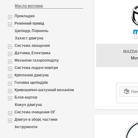
Масло моторне
Прокладки
Ремінний привід
Циліндр, Поршень
Захист двигуна
Система змащення
MAZDA
Датчики, Електрика
Мот
Механізм газорозподілу
Система подачі повітря
Кріплення двигуна
Головка циліндрів
Кривошипно-шатунний механізм
Нем
Блок-картер
Кожух двигуна
Система очищення ОГ
Двигун в зборі, частини
Інструменти