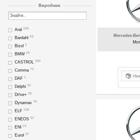
Виробник
106
Aral
Mercedes-Be
53
Bardahl
Мот
2
Bizol
29
BMW
290
CASTROL
73
Comma
Нем
1
DAF
32
Delphi
26
Dr!ve+
76
Dynamax
138
ELF
52
ENEOS
22
ENI
37
Eurol