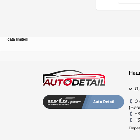
[data limited]
Наш
м. Д
0 
Auto Detail
(Без
+3
+3
Перед