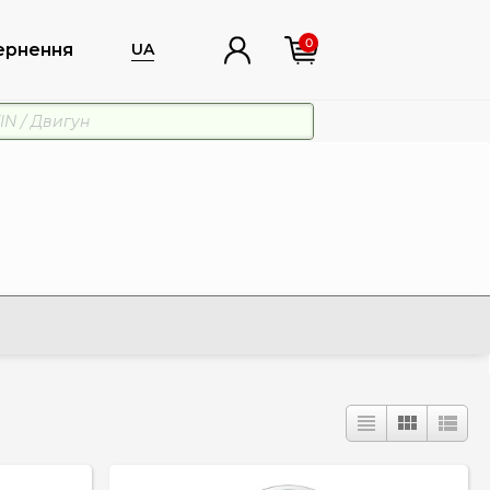
0
ернення
UA