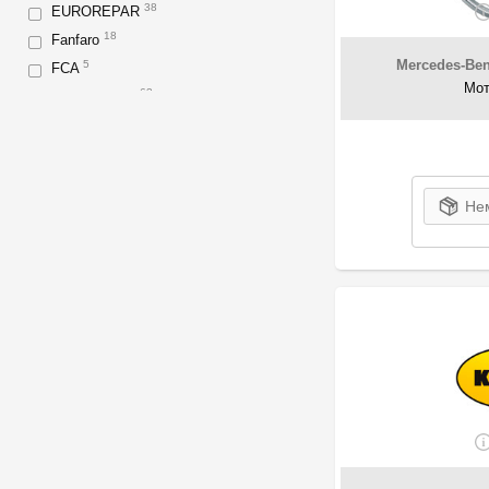
38
EUROREPAR
18
Fanfaro
Mercedes-Be
5
FCA
Мот
63
FEBI Bilstein
24
FORD
28
FUCHS
25
GM
Нем
4
Hengst Filter
1
HI-Gear
1
Highway
17
Honda
14
HYUNDAI XTEER
1
IVECO
2
Kamoka
40
KIA-HYUNDAI
139
Kroon OIL
265
Liqui Moly