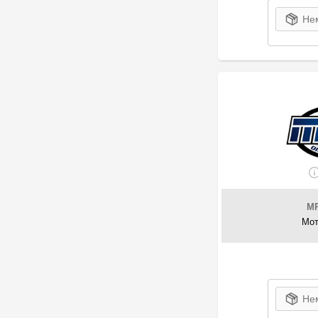
Нем
M
Мот
Нем