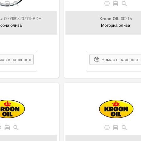
nz
000989820711FBDE
Kroon OIL
00215
орна олива
Моторна олива
ає в наявності
Немає в наявності