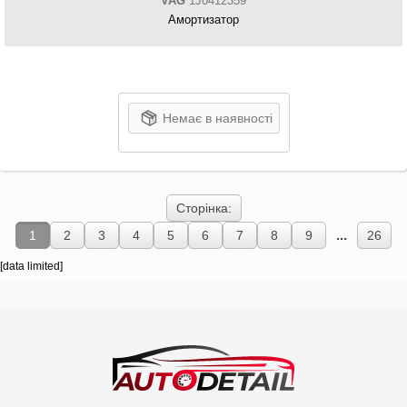
VAG
1J0412359
Амортизатор
Немає в наявності
Сторінка:
...
1
2
3
4
5
6
7
8
9
26
[data limited]