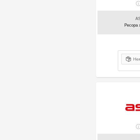
A
Ресора 
Нем