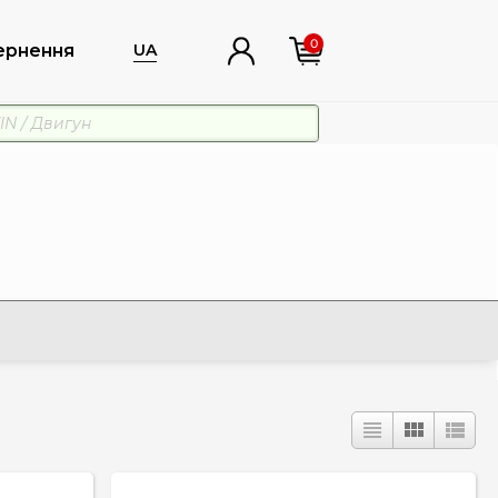
0
ернення
UA