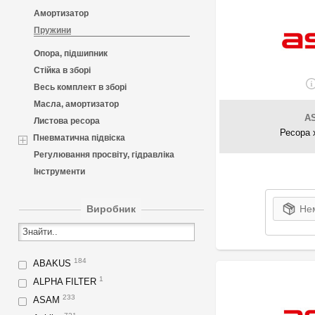
Амортизатор
Пружини
Опора, підшипник
Стійка в зборі
Весь комплект в зборі
Масла, амортизатор
A
Листова ресора
Ресора 
Пневматична підвіска
Регулювання просвіту, гідравліка
Інструменти
Виробник
Нем
184
ABAKUS
1
ALPHA FILTER
233
ASAM