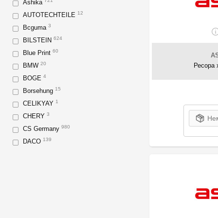
721
Ashika
12
AUTOTECHTEILE
3
Bcguma
624
BILSTEIN
60
Blue Print
A
20
BMW
Ресора 
4
BOGE
15
Borsehung
1
CELIKYAY
3
CHERY
Нем
980
CS Germany
139
DACO