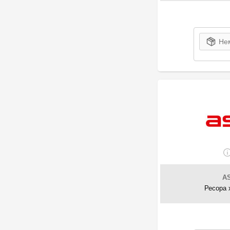
Нем
A
Ресора 