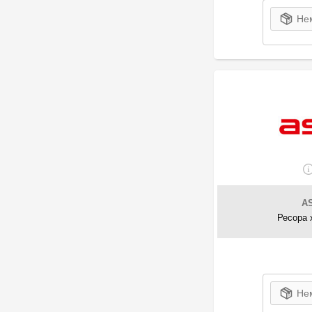
Нем
A
Ресора 
Нем