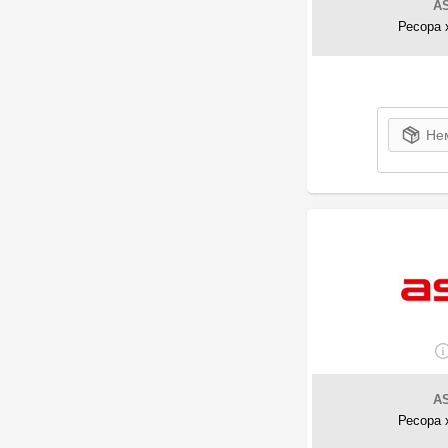
A
Ресора 
Нем
A
Ресора 