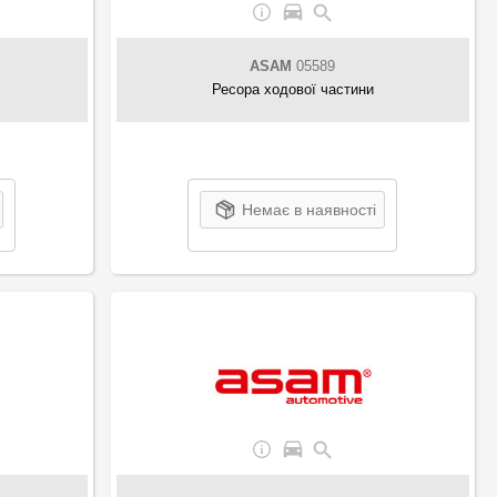
ASAM
05589
Ресора ходової частини
Немає в наявності