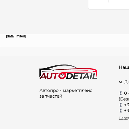
[data limited]
Наш
м. Д
Автопро - маркетплейс
0 
запчастей
(Без
+3
+3
Перед