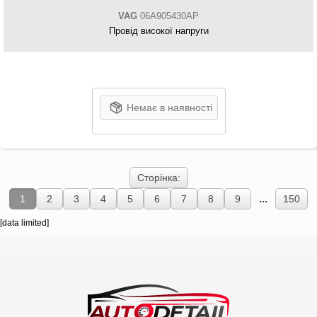
VAG
06A905430AP
Провід високої напруги
Немає в наявності
Сторінка:
...
1
2
3
4
5
6
7
8
9
150
[data limited]