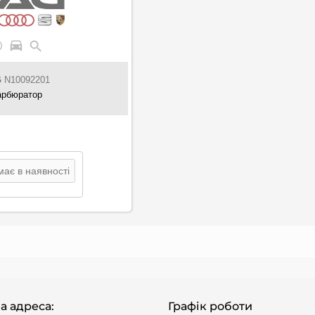
G
N10092201
арбюратор
ає в наявності
а адреса:
Графік роботи