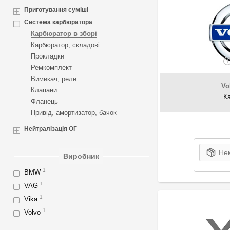
Приготування суміші
Система карбюратора
Карбюратор в зборі
Карбюратор, складові
Прокладки
Ремкомплект
Вимикач, реле
Vo
Клапани
К
Фланець
Привід, амортизатор, бачок
Нейтралізація ОГ
Нем
Виробник
1
BMW
1
VAG
1
Vika
1
Volvo