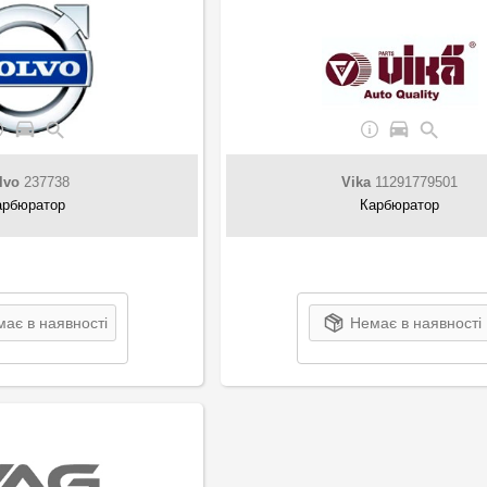
lvo
237738
Vika
11291779501
арбюратор
Карбюратор
ає в наявності
Немає в наявності