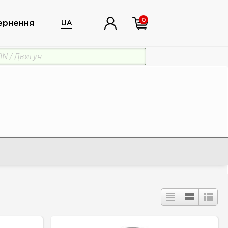
0
ернення
UA