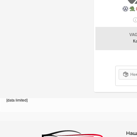
VA
К
Нем
[data limited]
Наш