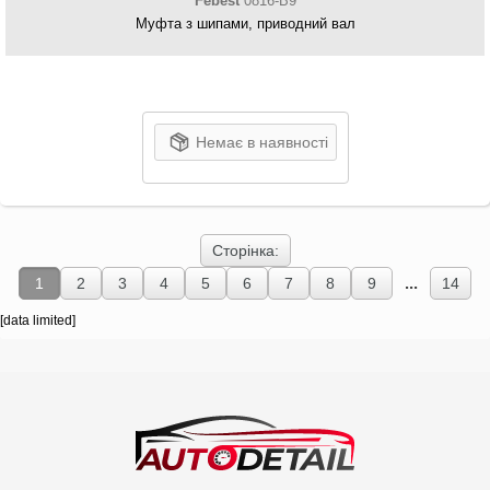
Febest
0816-B9
Муфта з шипами, приводний вал
Немає в наявності
Сторінка:
...
1
2
3
4
5
6
7
8
9
14
[data limited]