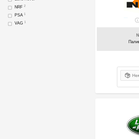
2
NRF
1
PSA
1
VAG
N
Палив
Нем