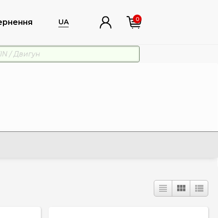
0
ернення
UA