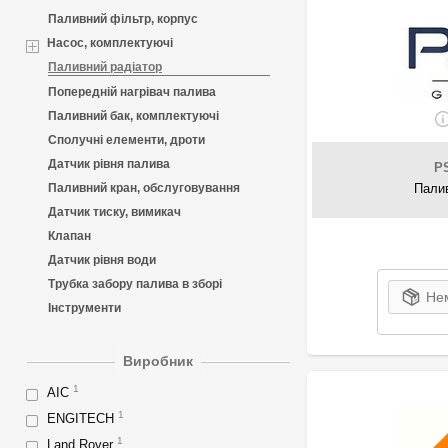
Паливний фільтр, корпус
Насос, комплектуючі
Паливний радіатор
Попередній нагрівач палива
Паливний бак, комплектуючі
Сполучні елементи, дроти
Датчик рівня палива
P
Паливний кран, обслуговування
Палив
Датчик тиску, вимикач
Клапан
Датчик рівня води
Трубка забору палива в зборі
Нем
Інструменти
Виробник
1
AIC
1
ENGITECH
1
Land Rover