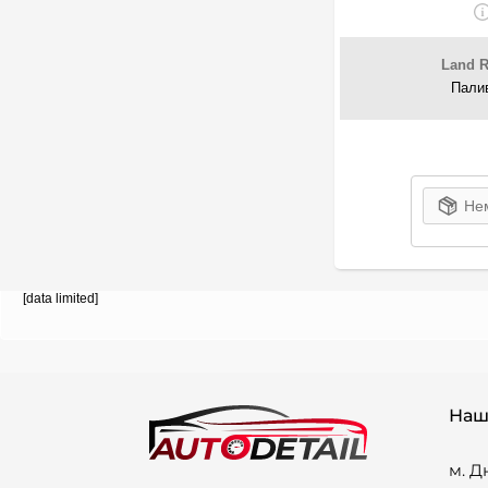
Land R
Палив
Нем
[data limited]
Наш
м. Д