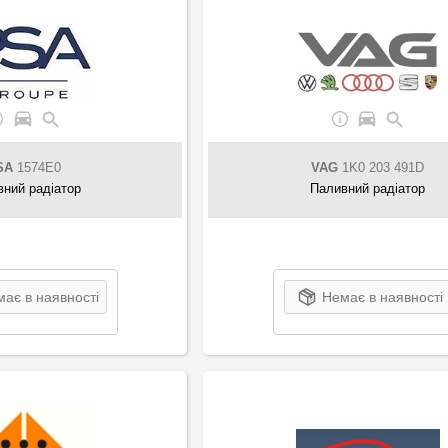
SA
1574E0
VAG
1K0 203 491D
ний радіатор
Паливний радіатор
ає в наявності
Немає в наявності