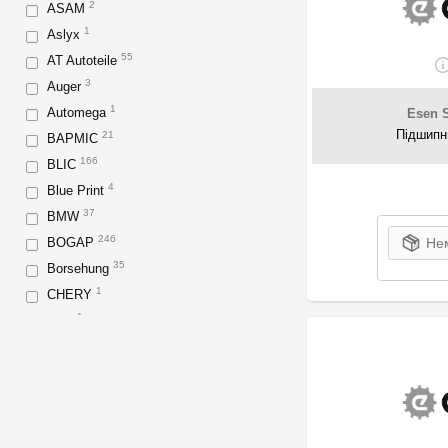
2
ASAM
1
Aslyx
55
AT Autoteile
3
Auger
1
Automega
Esen 
Підшипн
21
BAPMIC
166
BLIC
4
Blue Print
37
BMW
246
BOGAP
Нем
35
Borsehung
1
CHERY
1
DAF
8
DPA
2
DT Spare Parts
149
Esen SKV
28
Fast
5