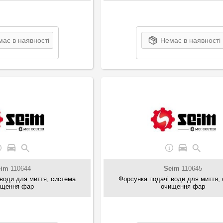
ає в наявності
Немає в наявності
eim
110644
Seim
110645
води для миття, система
Форсунка подачі води для миття,
ищення фар
очищення фар