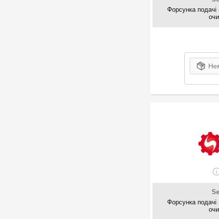
Форсунка подачі 
7
MAZDA
оч
189
Meat & Doria
30
Mercedes-Benz
3
Metalcaucho
30
Metzger
Нем
2
Meyle
2
MG
5
Mitsubishi
1
MOBIS
2
MOPAR PARTS
14
NISSAN
452
NTY
1
Pacol
2
PE Automotive
110
Polcar
S
21
PSA
Форсунка подачі 
оч
4
RENAULT