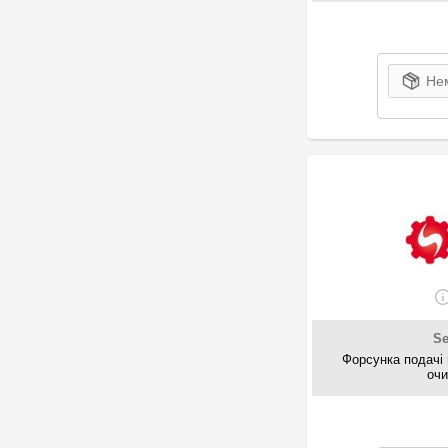
20
Seim
2
Ssangyong
18
Subaru
Нем
2
Swag
1
SWF
92
Topran
68
TOYOTA
2
Triclo
2
TRUCKTEC
143
VAG
5
VAICO
8
VDO
60
Vemo
S
1
VERNET
Форсунка подачі 
оч
143
Vika
20
Volvo
1
Ysparts