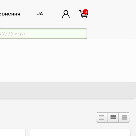
0
ернення
UA