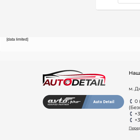
[data limited]
Наш
м. Д
0 
Auto Detail
(Без
+3
+3
Перед