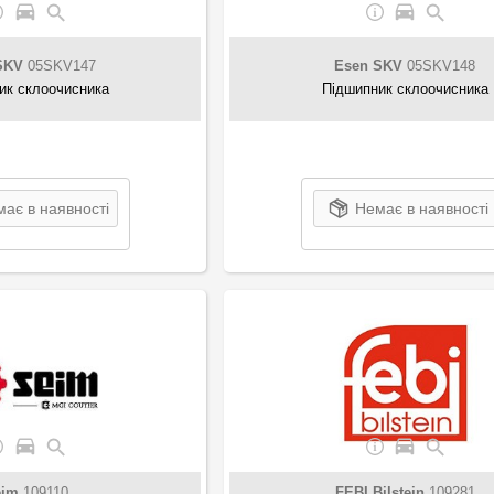
SKV
05SKV147
Esen SKV
05SKV148
ик склоочисника
Підшипник склоочисника
ає в наявності
Немає в наявності
eim
109110
FEBI Bilstein
109281