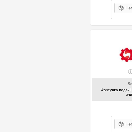
Нем
S
Форсунка подачі 
оч
Нем