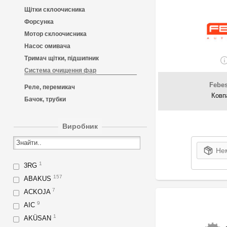
Щітки склоочисника
Форсунка
Мотор склоочисника
Насос омивача
Тримач щітки, підшипник
Система очищення фар
Febes
Реле, перемикач
Ковп
Бачок, трубки
Виробник
Нем
1
3RG
157
ABAKUS
7
ACKOJA
9
AIC
1
AKÜSAN