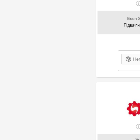
FCA
1
Febest
24
FEBI Bilstein
Esen 
7
FORD
Підшипн
6
GM
3
HELLA
60
Herth+Buss Elparts
2
Herth+Buss Jakoparts
Нем
8
Hoffer
24
Honda
2
IVECO
1
Jaguar
9
JP Group
69
KIA-HYUNDAI
1
KRAFT AUTOMOTIVE
30
Land Rover
9
Magneti Marelli
72
Maxgear
S