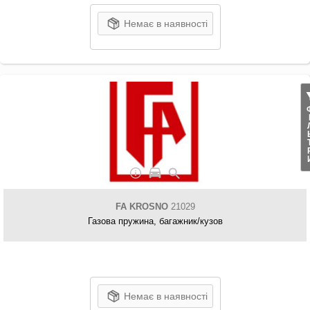
Немає в наявності
ФІЛ
FA KROSNO
21029
Газова пружина, багажник/кузов
Немає в наявності