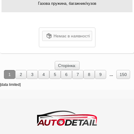
Газова пружина, багажник/кузов
Немає в наявності
Сторінка:
...
1
2
3
4
5
6
7
8
9
150
[data limited]