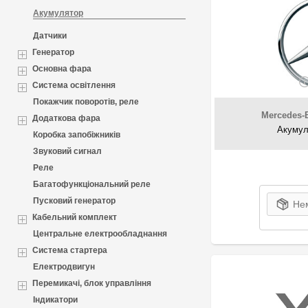
Акумулятор
Датчики
Генератор
Основна фара
Система освітлення
Покажчик поворотів, реле
Mercedes-
Додаткова фара
Акумул
Коробка запобіжників
Звуковий сигнал
Реле
Багатофункціональний реле
Пусковий генератор
Нем
Кабельний комплект
Центральне електрообладнання
Система стартера
Електродвигун
Перемикачі, блок управління
Індикатори