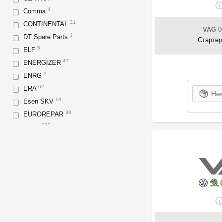
4
Comma
31
CONTINENTAL
VAG
0
1
DT Spare Parts
Стартер
5
ELF
47
ENERGIZER
2
ENRG
62
ERA
Нем
19
Esen SKV
30
EUROREPAR
293
Exide
53
Fast
6
FCA
21
Fiamm
23
FORD
2
Gigawatt
1
GM
700
GOODREM