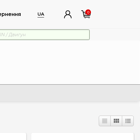
0
ернення
UA