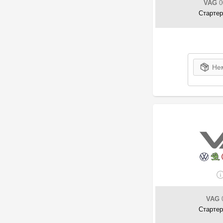
VAG
0
1
HELLA
Стартер
1
Herth+Buss Elparts
12
Honda
3
Jaguar
23
KIA-HYUNDAI
Нем
19
Land Rover
3
Magneti Marelli
50
Maxgear
4
MAZDA
35
Mercedes-Benz
1
Metzger
4
Mitsubishi
1
MOTRIO
7
Motul
17
NISSAN
VAG
0
16
NTY
Стартер
1
OPTIMA