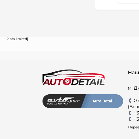
[data limited]
Наш
м. Д
0 
Auto Detail
(Без
+3
+3
Перед