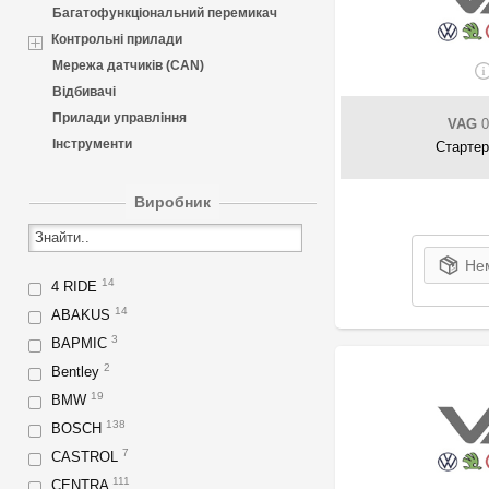
Багатофункціональний перемикач
Контрольні прилади
Мережа датчиків (CAN)
Відбивачі
Прилади управління
VAG
0
Інструменти
Стартер
Виробник
Нем
14
4 RIDE
14
ABAKUS
3
BAPMIC
2
Bentley
19
BMW
138
BOSCH
7
CASTROL
111
CENTRA