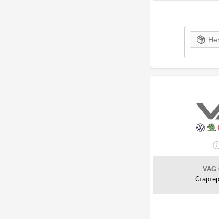
2
ORLEN
1
Polcar
24
PSA
Нем
21
RENAULT
15
SAKURA
1
SenCom
3
SOLGY
22
Starline
6
Suzuki
46
TAB
5
Topla
22
TOYOTA
1
Tudor
VAG
29
VAG
Стартер
272
Varta
28
Volvo
240
Yuasa