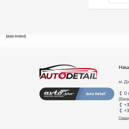
[data limited]
Наш
м. Д
0 
Auto Detail
(Без
+3
+3
Перед