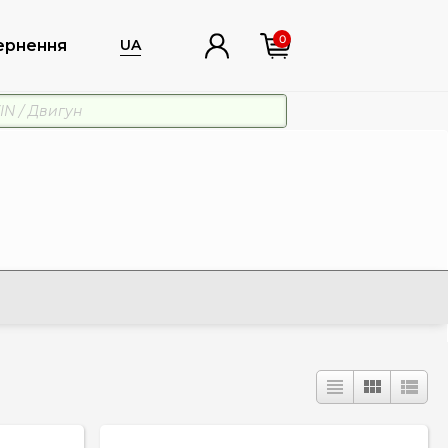
0
ернення
UA