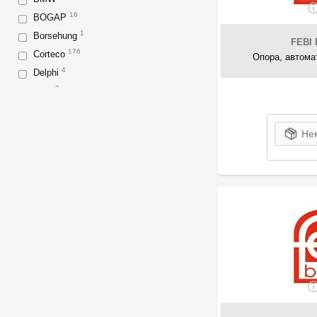
16
BOGAP
1
Borsehung
FEBI 
176
Corteco
Опора, автома
4
Delphi
2
DYS
26
Esen SKV
1
Fast
Нем
2
FCA
25
Febest
215
FEBI Bilstein
11
FORD
1
Formpart
6
GM
1
GOODREM
25
GSP
6
Hart
5
Honda