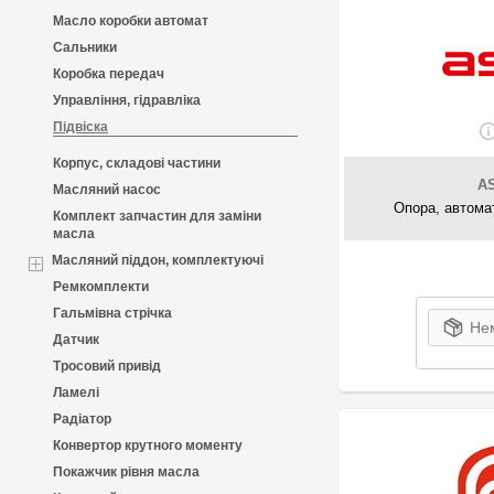
Масло коробки автомат
Сальники
Коробка передач
Управління, гідравліка
Підвіска
Корпус, складові частини
A
Масляний насос
Опора, автома
Комплект запчастин для заміни
масла
Масляний піддон, комплектуючі
Ремкомплекти
Гальмівна стрічка
Нем
Датчик
Тросовий привід
Ламелі
Радіатор
Конвертор крутного моменту
Покажчик рівня масла