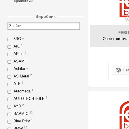
Кронштейн
Виробник
FEBI 
1
3RG
Опора, автома
1
AIC
2
APlus
8
ASAM
1
Ashika
Нем
2
AS Metal
1
ATE
4
Automega
1
AUTOTECHTEILE
2
AYD
22
BAPMIC
10
Blue Print
19
BMW