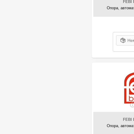
FEBI 
1
Hutchinson
Опора, автома
15
IMPERGOM
2
Jaguar
7
JP Group
1
Kamoka
Нем
123
Kautek
13
KIA-HYUNDAI
7
KRAFT AUTOMOTIVE
2
Land Rover
42
Lemförder
1
MASUMA
43
Maxgear
2
MAZDA
22
Mercedes-Benz
18
MERTZ
FEBI 
5
Metalcaucho
Опора, автома
4
Metzger