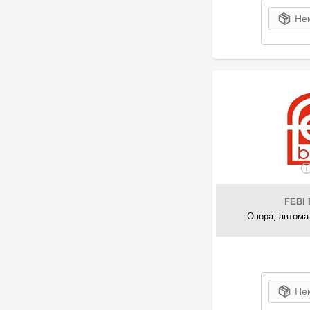
4
Starline
Нем
1
S-TR
3
Subaru
105
Swag
9
Talosa
6
Tedgum
49
Topran
1
Tork
5
TOYOTA
4
TRUCKTEC
33
VAG
5
FEBI 
VAICO
Опора, автома
5
Vika
2
Volvo
7
Yamato
Нем