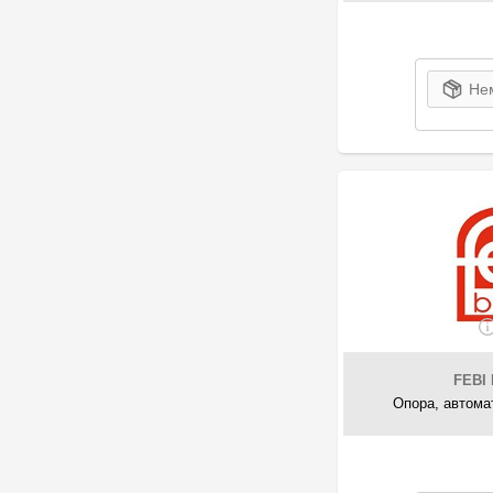
54
Meyle
3
Mitsubishi
2
NISSAN
Нем
20
NK
54
NTY
3
OE Germany
35
OPTIMAL
6
Polcar
1
Prokom
2
PSA
6
RBI
50
REINHOCH
1
RENAULT
FEBI 
2
Ruville
Опора, автома
6
SATO tech
1
Sem Lastik
2
Spidan