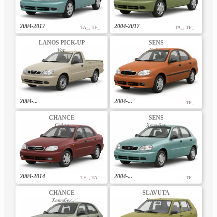
2004-2017
2004-2017
TA_, TF_
TA_, TF_
LANOS PICK-UP
SENS
Van
Седан
2004-...
2004-...
TF_
CHANCE
SENS
Седан
Хетчбек
2004-2014
2004-...
TF_, TA_
TF_
CHANCE
SLAVUTA
Хетчбек
Хетчбек