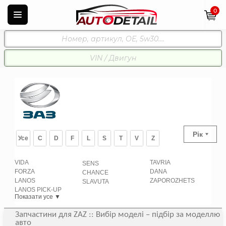
0
Рік
Усе
C
D
F
L
S
T
V
Z
VIDA
TAVRIA
SENS
FORZA
DANA
CHANCE
LANOS
ZAPOROZHETS
SLAVUTA
LANOS PICK-UP
Показати усе ▼
Запчастини для ZAZ :: Вибір моделі – підбір за моделлю
авто