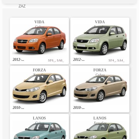
ZAZ
VIDA
VIDA
Седан
Хетчбек
2012-...
2012-...
SF6_, SA6_
SF4_, SA4_
FORZA
FORZA
Хетчбек
Седан
2010-...
2010-...
LANOS
LANOS
Седан
Хетчбек