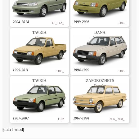
2004-2014
1999-2006
TF_, TA_
1103
TAVRIA
DANA
Пікап
Універсал
1999-2011
1994-1999
1105_
1105
TAVRIA
ZAPOROZHETS
Хетчбек
Хетчбек
1987-2007
1967-1994
1102
966_, 968_
[data limited]