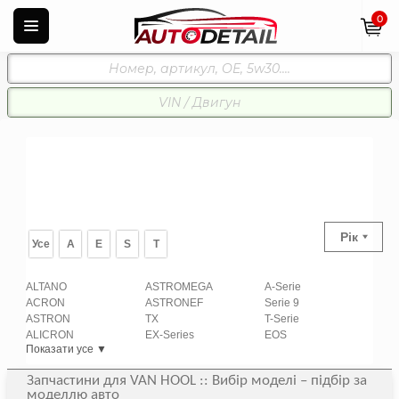
0
Рік
Усе
A
E
S
T
ALTANO
ASTROMEGA
A-Serie
ACRON
ASTRONEF
Serie 9
ASTRON
TX
T-Serie
ALICRON
EX-Series
EOS
Показати усе ▼
Запчастини для VAN HOOL :: Вибір моделі – підбір за
моделлю авто