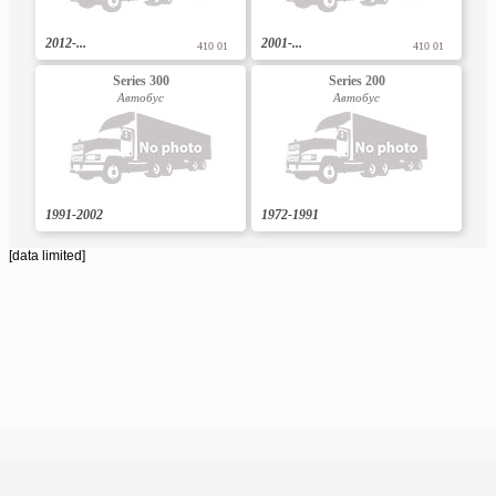
2012-...
2001-...
410 01
410 01
Series 300
Series 200
Автобус
Автобус
1991-2002
1972-1991
[data limited]