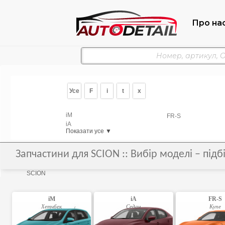
Про на
Усе
F
i
t
x
iM
FR-S
iA
Показати усе ▼
Запчастини для SCION :: Вибір моделі – під
SCION
iM
iA
FR-S
Хетчбек
Седан
Купе