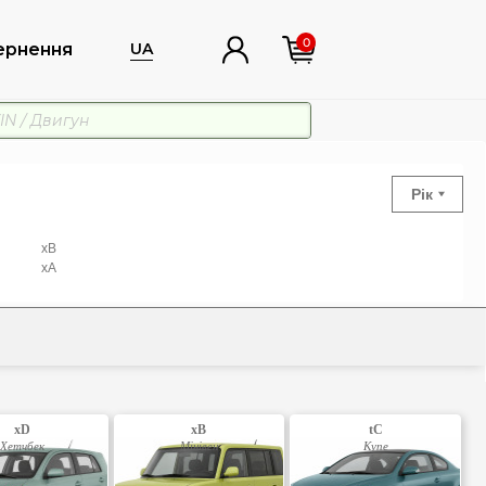
0
ернення
UA
Рік
xB
xA
xD
xB
tC
Хетчбек
Мінівен
Купе