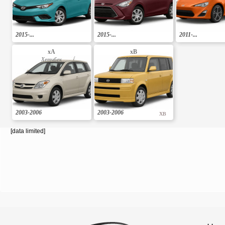
2015-...
2015-...
2011-...
xA
xB
Хетчбек
Мінівен
2003-2006
2003-2006
XB
[data limited]