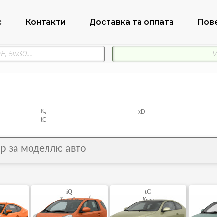
с
Контакти
Доставка та оплата
Пов
iQ
xD
tC
бір за моделлю авто
iQ
tC
Хетчбек
Купе