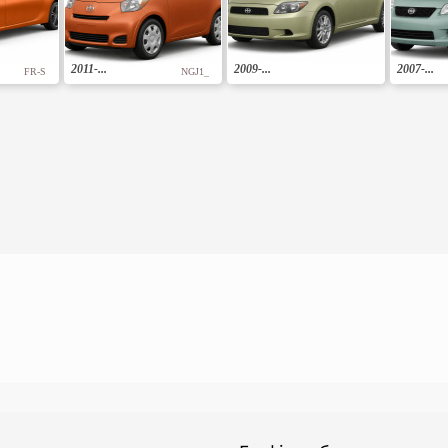
2011-...
2009-...
2007-...
FR-S
NGJ1_