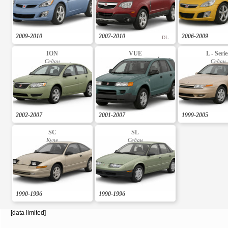
2009-2010
2007-2010
2006-2009
DL
ION
VUE
L - Serie
Седан
Кросовер
Седан
2002-2007
2001-2007
1999-2005
SC
SL
Купе
Седан
1990-1996
1990-1996
[data limited]