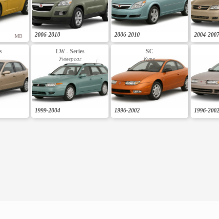
2006-2010
2006-2010
2004-200
MB
s
LW - Series
SC
Універсал
Купе
1999-2004
1996-2002
1996-200