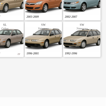
7
2003-2009
2002-2007
SL
SW
SW
Седан
Універсал
Універсал
2
1996-2001
1992-1996
ZF