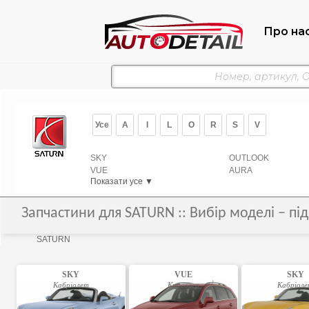
Про на
Усе
A
I
L
O
R
S
V
SKY
OUTLOOK
VUE
AURA
Показати усе ▼
Запчастини для SATURN :: Вибір моделі – пі
SATURN
SKY
VUE
SKY
Кабріолет
Кросовер
Кабріол