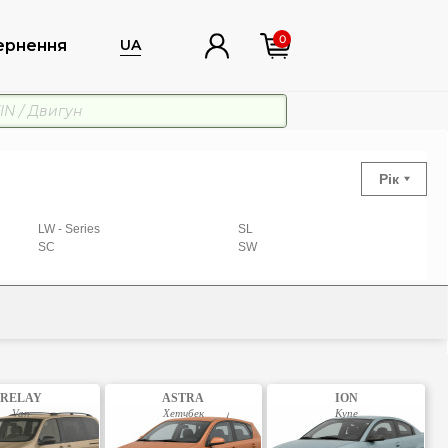
0
ернення
UA
Рік
LW - Series
SL
SC
SW
RELAY
ASTRA
ION
Van
Хетчбек
Купе