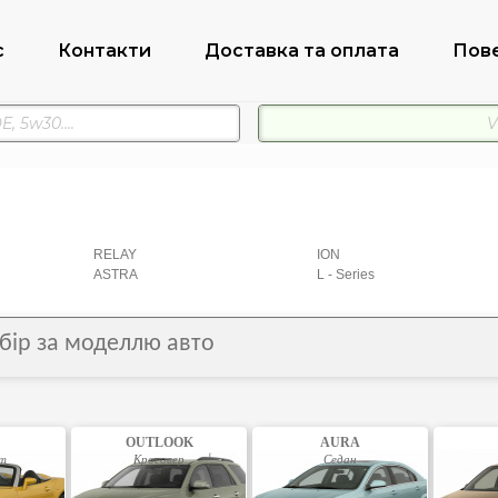
с
Контакти
Доставка та оплата
Пов
RELAY
ION
ASTRA
L - Series
дбір за моделлю авто
OUTLOOK
AURA
ет
Кросовер
Седан