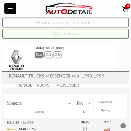
0
Фільтр по літражу:
Усе
2.5
2.8
RENAULT TRUCKS MESSENGER Van, 1990-1999
RENAULT TRUCKS
MESSENGER
Потужність
Модель
Рік
Привід
Двигун
L.
78
Kw
96-99
B 110.45
(4x4F06)
2.8
Дизель,
8140.23.2565