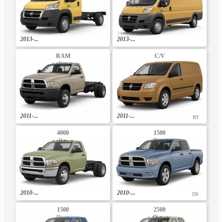
2013-...
2013-...
RAM
C/V
Van
Van
2011-...
2011-...
RT
4000
1500
Van
Пікап
2010-...
2010-...
DS
1500
2500
Пікап
Пікап