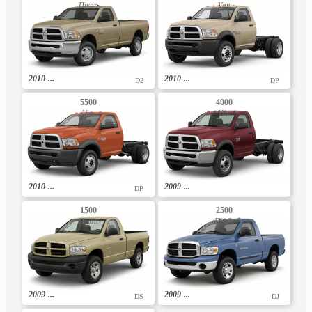
Пікап
Van
2010-...
2010-...
D2
DP
5500
4000
Van
Van
2010-...
2009-...
DP
1500
2500
Пікап
Пікап
2009-...
2009-...
DS
DJ