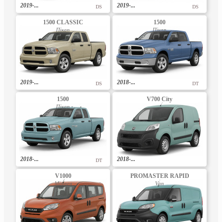
2019-...
2019-...
DS
DS
1500 CLASSIC
1500
Пікап
Пікап
2019-...
2018-...
DS
DT
1500
V700 City
Пікап
2018-...
2018-...
DT
V1000
PROMASTER RAPID
Мінівен
Van