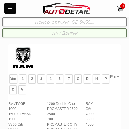
0
Рік
Усе
1
2
3
4
5
7
C
D
H
P
R
V
RAMPAGE
1200 Double Cab
RAM
1000
PROMASTER 3500
C/V
1500 CLASSIC
2500
4000
1500
700
3500
V700 City
PROMASTER CITY
4500