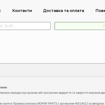
с
Контакти
Доставка та оплата
Пов
апана
лапана передає рух кулачка або контролює відкриття та закриття клапанів дв
а
о купити Пружина клапана MOPAR PARTS з артикулом 46514612 за вигідною 