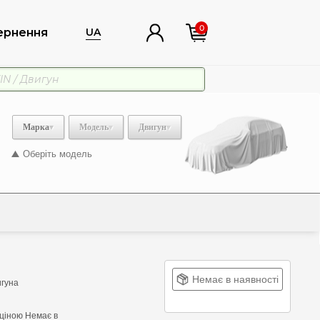
0
ернення
UA
Марка
Модель
Двигун
Оберіть модель
Немає в наявності
игуна
ціною Немає в