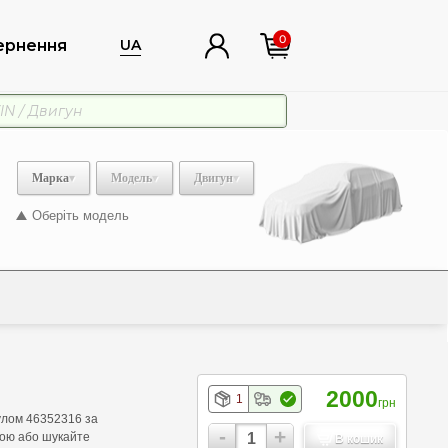
0
ернення
UA
Марка
Модель
Двигун
Оберіть модель
2000
1
грн
улом 46352316 за
-
+
кою або шукайте
В кошик