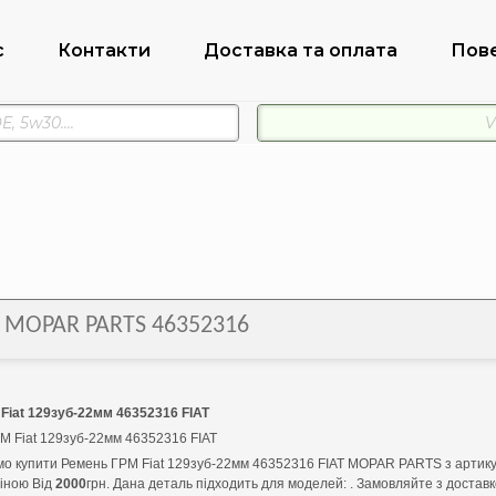
с
Контакти
Доставка та оплата
Пов
T MOPAR PARTS 46352316
Fiat 129зуб-22мм 46352316 FIAT
М Fiat 129зуб-22мм 46352316 FIAT
о купити Ремень ГРМ Fiat 129зуб-22мм 46352316 FIAT MOPAR PARTS з артик
ціною Від
2000
грн. Дана деталь підходить для моделей: . Замовляйте з достав