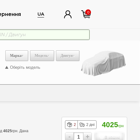
0
ернення
UA
Марка
Модель
Двигун
Оберіть модель
4025
2
2 дні
грн
ід
4025
грн. Дана
-
+
В кошик