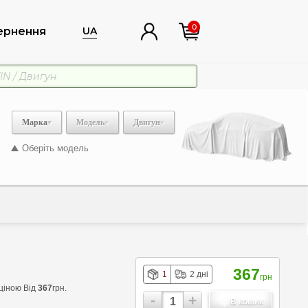
0
ернення
UA
Марка
Модель
Двигун
Оберіть модель
367
1
2 дні
грн
ціною Від
367
грн.
-
+
В кошик