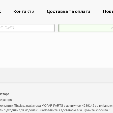
с
Контакти
Доставка та оплата
Пов
іатора
адіатора
о купити Підвіска радіатора MOPAR PARTS з артикулом 4289142 за вигідною 
ь підходить для моделей: . Замовляйте з доставкою або шукайте кроси по : .