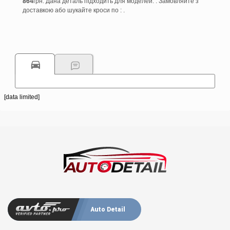
864
грн. Дана деталь підходить для моделей: . Замовляйте з
доставкою або шукайте кроси по : .
[data limited]
Auto Detail