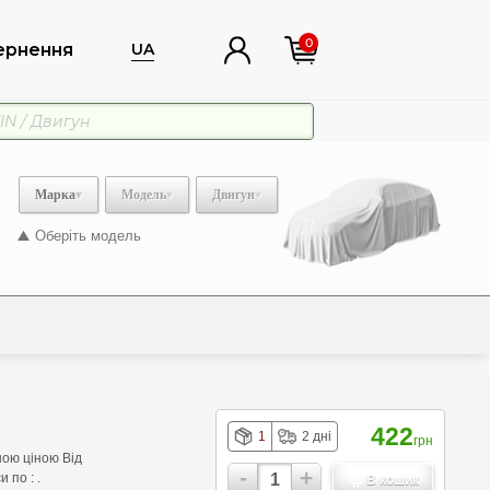
0
ернення
UA
Марка
Модель
Двигун
Оберіть модель
422
1
2 дні
грн
ою ціною Від
-
+
 по : .
В кошик