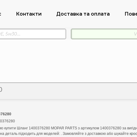
с
Контакти
Доставка та оплата
Пов
0
376280
00376280
о купити Шланг 1400376280 MOPAR PARTS з артикулом 1400376280 за вигідн
ана деталь підходить для моделей: . Замовляйте з доставкою або шукайте кроси