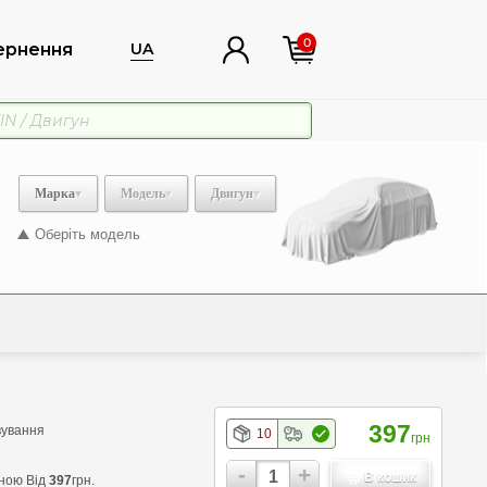
0
ернення
UA
Марка
Модель
Двигун
Оберіть модель
397
вування
10
грн
-
+
В кошик
іною Від
397
грн.