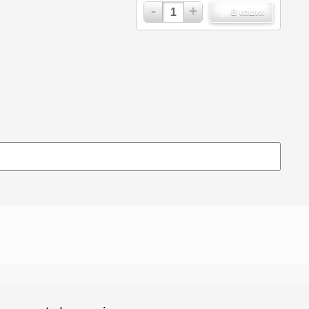
-
+
В кошик