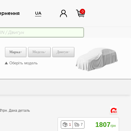
0
ернення
UA
Марка
Модель
Двигун
Оберіть модель
7
грн. Дана деталь
NO
1807
1
7
грн