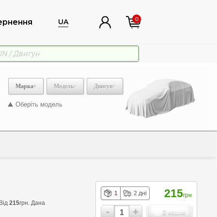
0
ернення
UA
Марка
Модель
Двигун
Оберіть модель
215
1
2 дні
грн
Від
215
грн. Дана
-
+
В кошик