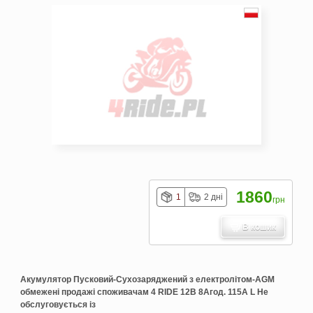
1860
1
2 дні
грн
В кошик
Акумулятор Пусковий-Сухозаряджений з електролітом-AGM
обмежені продажі споживачам 4 RIDE 12В 8Агод. 115А L Не
обслуговується із