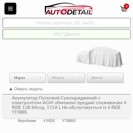
0
Марка
Модель
Двигун
Оберіть модель
Акумулятор Пусковий-Сухозаряджений з
електролітом-AGM обмежені продажі споживачам 4
RIDE 12В 8Агод. 115А L Не обслуговується із 4 RIDE
YT9BBS
Виробники
4 RIDE
YT9BBS