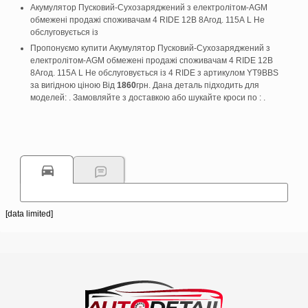
Акумулятор Пусковий-Сухозаряджений з електролітом-AGM
обмежені продажі споживачам 4 RIDE 12В 8Агод. 115А L Не
обслуговується із
Пропонуємо купити Акумулятор Пусковий-Сухозаряджений з
електролітом-AGM обмежені продажі споживачам 4 RIDE 12В
8Агод. 115А L Не обслуговується із 4 RIDE з артикулом YT9BBS
за вигідною ціною Від
1860
грн. Дана деталь підходить для
моделей: . Замовляйте з доставкою або шукайте кроси по : .
[data limited]