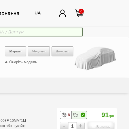
0
ернення
UA
Марка
Модель
Двигун
Оберіть модель
91
8
грн
м 6008F-10ММ*1М
-
+
вкою або шукайте
В кошик