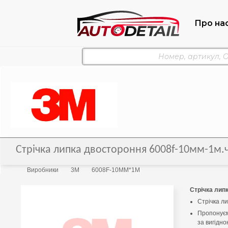
Про на
Стрічка липка двостороння 6008f-10мм-1
Виробники
3M
6008F-10ММ*1М
Стрічка лип
Стрічка л
Пропонуєм
за вигідно